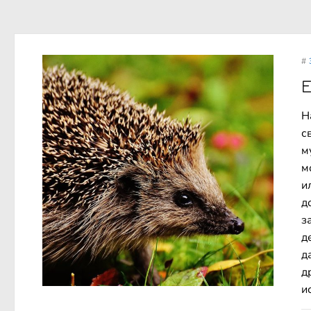
#
Е
Н
с
м
м
и
д
з
д
д
д
и