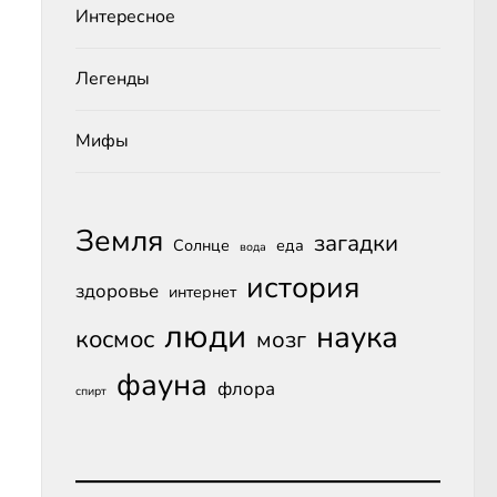
Интересное
Легенды
Мифы
Земля
загадки
Солнце
еда
вода
история
здоровье
интернет
люди
наука
космос
мозг
фауна
флора
спирт