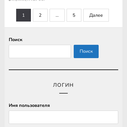
Пагинация
1
2
…
5
Далее
записей
Поиск
Поиск
ЛОГИН
Имя пользователя